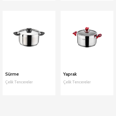
Hascevher
Hascevher
Sürme Çelik
Yaprak Çelik
Tencereler
Tencereler
Sürme
Yaprak
Çelik
Tencereler
Çelik
Tencereler