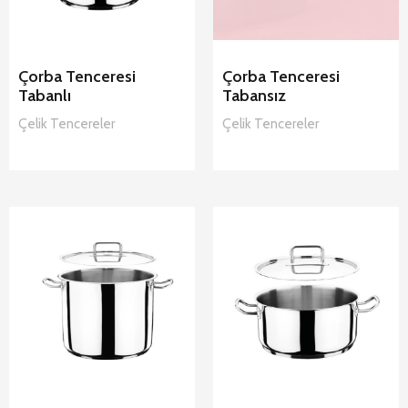
Çorba Tenceresi
Çorba Tenceresi
Tabanlı
Tabansız
Çelik
Tencereler
Çelik
Tencereler
Hascevher
Hascevher
Jumbo Derin
Orta Sığ
Tencere Çelik
Tencere Çelik
Tencereler
Tencereler