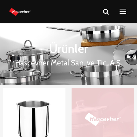
Ürünler
Hascevher Metal San. ve Tic. A.Ş.
Hascevher
Hascevher
Çorba
Çorba
Tenceresi
Tenceresi
Tabansız
Tabanlı Çelik
Çelik
Tencereler
Tencereler