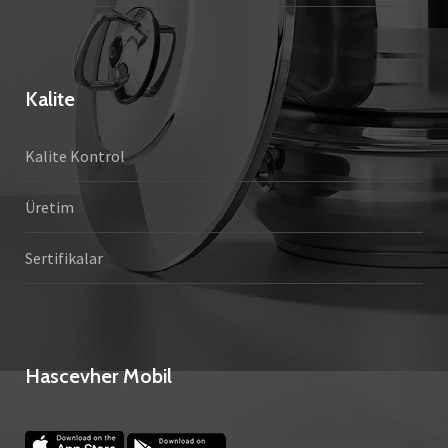
Kalite
Kalite Kontrol
Üretim
Sertifikalar
Hascevher Mobil