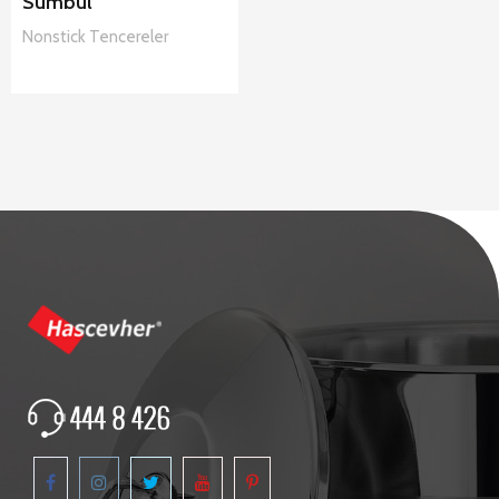
Sümbül
Nonstick
Tencereler