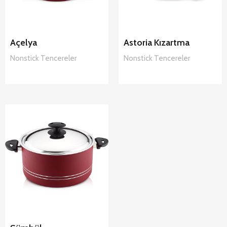
Açelya
Astoria Kızartma
Nonstick
Tencereler
Nonstick
Tencereler
Arian Sümbül
Nonstick
Tencereler