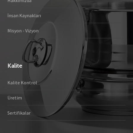
Hakkımızda
İnsan Kaynakları
Misyon - Vizyon
Kalite
Kalite Kontrol
Üretim
Sertifikalar