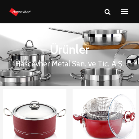
Ürünler
Hascevher Metal San. ve Tic. A.Ş.
Arian Astoria
Arian Açelya
Kızartma
Nonstick
Nonstick
Tencereler
Tencereler