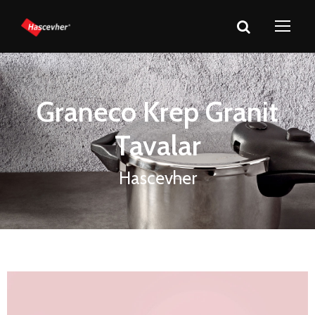
Graneco Krep Granit
Tavalar
Hascevher