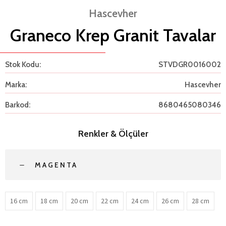
Hascevher
Graneco Krep Granit Tavalar
Stok Kodu:
STVDGR0016002
Marka:
Hascevher
Barkod:
8680465080346
Renkler & Ölçüler
MAGENTA
16 cm
18 cm
20 cm
22 cm
24 cm
26 cm
28 cm