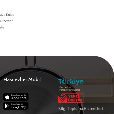
Tava Kulpu
 Yüzeyler
utu
Hascevher Mobil
Bilgi Toplumu Hizmetleri