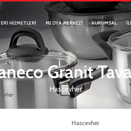
ERİ HİZMETLERİ
MEDYA MERKEZİ
KURUMSAL
İ
aneco Granit Tava
Hascevher
Hascevher