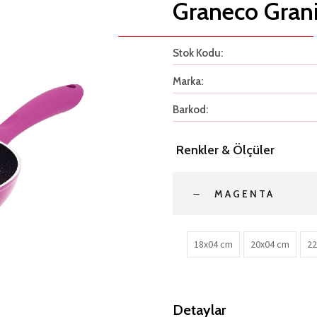
Graneco Grani
Stok Kodu:
Marka:
Barkod:
Renkler & Ölçüler
MAGENTA
18x04 cm
20x04 cm
22
Detaylar