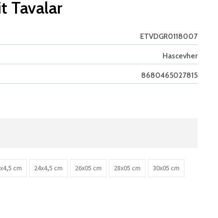
t Tavalar
ETVDGR0118007
Hascevher
8680465027815
x4,5 cm
24x4,5 cm
26x05 cm
28x05 cm
30x05 cm