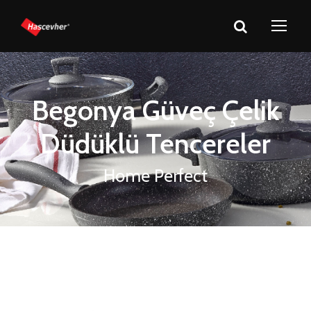
Begonya Güveç Çelik
Düdüklü Tencereler
Home Perfect