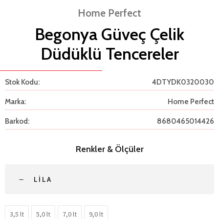
Home Perfect
Begonya Güveç Çelik
Düdüklü Tencereler
Stok Kodu:
4DTYDK0320030
Marka:
Home Perfect
Barkod:
8680465014426
Renkler & Ölçüler
LILA
3,5 lt
5,0 lt
7,0 lt
9,0 lt