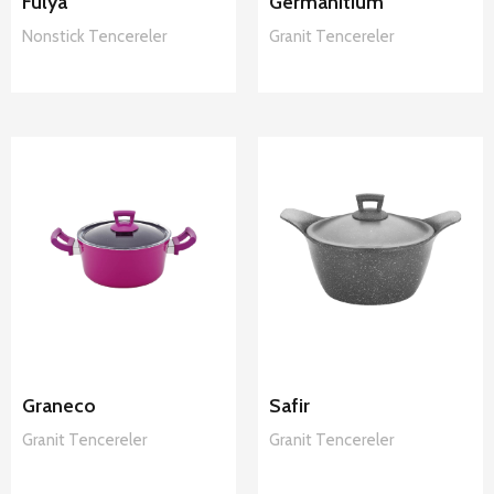
Fulya
Germanitium
Nonstick
Tencereler
Granit
Tencereler
Hascevher
Hascevher
Graneco
Safir Granit
Granit
Tencereler
Tencereler
Graneco
Safir
Granit
Tencereler
Granit
Tencereler