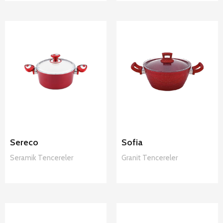
Hascevher
Hascevher
Sereco
Sofia Granit
Seramik
Tencereler
Tencereler
Sereco
Sofia
Seramik
Tencereler
Granit
Tencereler