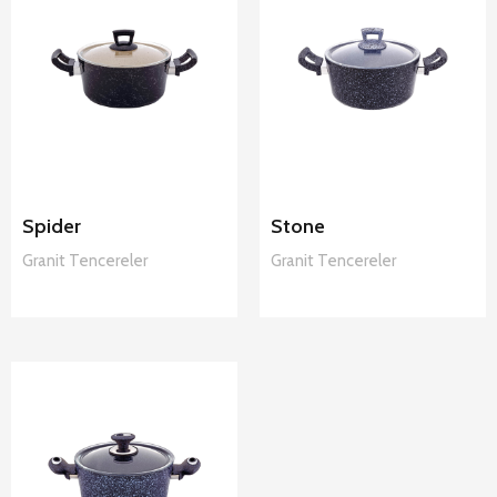
Hascevher
Hascevher
Spider Granit
Stone Granit
Tencereler
Tencereler
Spider
Stone
Granit
Tencereler
Granit
Tencereler
Hascevher
Stoneco
Granit
Tencereler