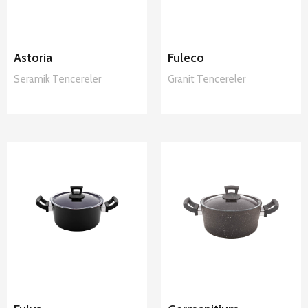
Astoria
Fuleco
Seramik
Tencereler
Granit
Tencereler
Hascevher
Hascevher
Fulya
Germanitium
Nonstick
Granit
Tencereler
Tencereler